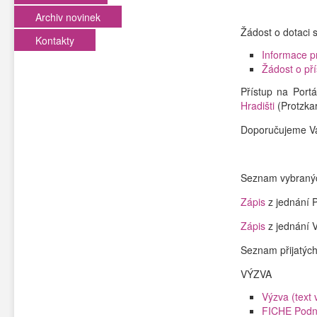
Archiv novinek
Žádost o dotaci 
Kontakty
Informace p
Žádost o př
Přístup na Port
Hradišti
(Protzka
Doporučujeme Va
Seznam vybranýc
Zápis
z jednání 
Zápis
z jednání 
Seznam přijatýc
VÝZVA
Výzva (text 
FICHE Podni