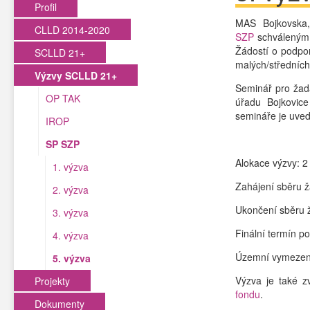
Profil
MAS Bojkovska
CLLD 2014-2020
SZP
schváleným
Žádostí o podpo
SCLLD 21+
malých/středních
Výzvy SCLLD 21+
Seminář pro žad
OP TAK
úřadu Bojkovic
semináře je uve
IROP
SP SZP
Alokace výzvy: 2
1. výzva
Zahájení sběru ž
2. výzva
Ukončení sběru ž
3. výzva
Finální termín p
4. výzva
Územní vymezení
5. výzva
Výzva je také 
Projekty
fondu
.
Dokumenty