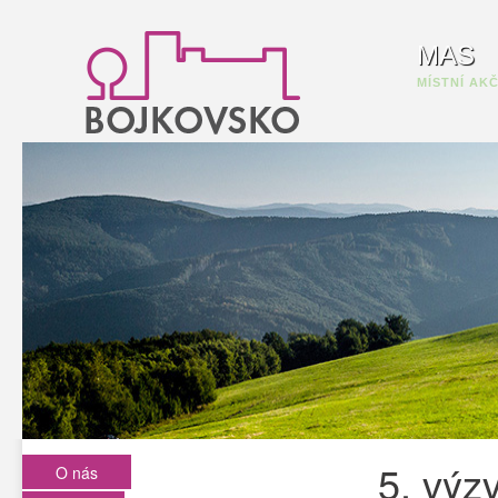
MAS
MÍSTNÍ AK
5. výz
O nás